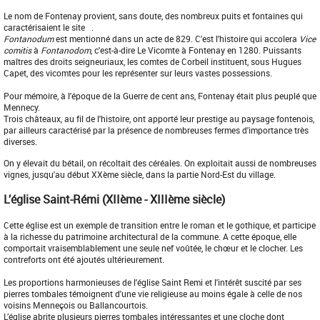
Le nom de Fontenay provient, sans doute, des nombreux puits et fontaines qui
caractérisaient le site .
Fontanodum
est mentionné dans un acte de 829. C'est l'histoire qui accolera
Vice
comitis
à
Fontanodom
, c'est-à-dire Le Vicomte à Fontenay en 1280. Puissants
maîtres des droits seigneuriaux, les comtes de Corbeil instituent, sous Hugues
Capet, des vicomtes pour les représenter sur leurs vastes possessions.
Pour mémoire, à l'époque de la Guerre de cent ans, Fontenay était plus peuplé que
Mennecy.
Trois châteaux, au fil de l'histoire, ont apporté leur prestige au paysage fontenois,
par ailleurs caractérisé par la présence de nombreuses fermes d'importance très
diverses.
On y élevait du bétail, on récoltait des céréales. On exploitait aussi de nombreuses
vignes, jusqu'au début XXème siècle, dans la partie Nord-Est du village.
L’église Saint-Rémi (XIIème - XIIIème siècle)
Cette église est un exemple de transition entre le roman et le gothique, et participe
à la richesse du patrimoine architectural de la commune. A cette époque, elle
comportait vraisemblablement une seule nef voûtée, le chœur et le clocher. Les
contreforts ont été ajoutés ultérieurement.
Les proportions harmonieuses de l'église Saint Remi et l'intérêt suscité par ses
pierres tombales témoignent d'une vie religieuse au moins égale à celle de nos
voisins Menneçois ou Ballancourtois.
L’église abrite plusieurs pierres tombales intéressantes et une cloche dont