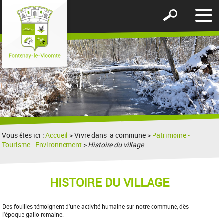
Affic
Afficher
le
le
men
formulaire
de
recherche
Vous êtes ici :
Accueil
> Vivre dans la commune >
Patrimoine -
Tourisme - Environnement
>
Histoire du village
HISTOIRE DU VILLAGE
Des fouilles témoignent d'une activité humaine sur notre commune, dès
l'époque gallo-romaine.