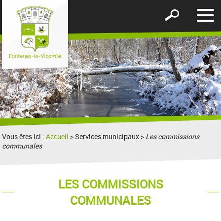
Affic
Afficher
le
le
men
formulaire
de
recherche
Vous êtes ici :
Accueil
> Services municipaux >
Les commissions
communales
LES COMMISSIONS
COMMUNALES