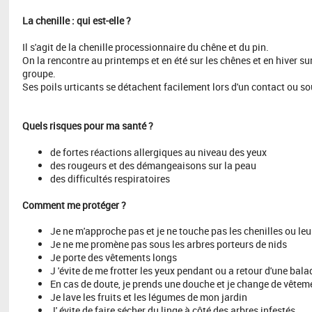
La chenille : qui est-elle ?
Il s'agit de la chenille processionnaire du chêne et du pin.
On la rencontre au printemps et en été sur les chênes et en hiver su
groupe.
Ses poils urticants se détachent facilement lors d'un contact ou sou
Quels risques pour ma santé ?
de fortes réactions allergiques au niveau des yeux
des rougeurs et des démangeaisons sur la peau
des difficultés respiratoires
Comment me protéger ?
Je ne m'approche pas et je ne touche pas les chenilles ou leu
Je ne me promène pas sous les arbres porteurs de nids
Je porte des vêtements longs
J 'évite de me frotter les yeux pendant ou a retour d'une bala
En cas de doute, je prends une douche et je change de vêtem
Je lave les fruits et les légumes de mon jardin
J' évite de faire sécher du linge à côté des arbres infestés