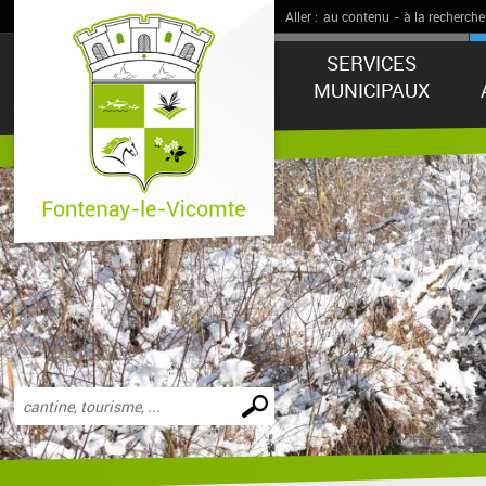
Aller :
au contenu
-
à la recherche
SERVICES
MUNICIPAUX
Effectuer
une
recherche