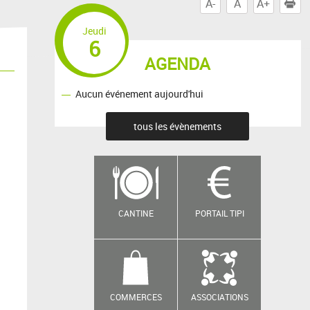
A-
A
A+
I
Jeudi
6
AGENDA
Aucun événement aujourd'hui
tous les évènements
CANTINE
PORTAIL TIPI
COMMERCES
ASSOCIATIONS