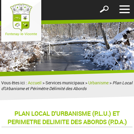
Affic
Afficher
le
le
men
formulaire
de
recherche
Vous êtes ici :
Accueil
> Services municipaux >
Urbanisme
>
Plan Local
d'Urbanisme et Périmètre Délimité des Abords
PLAN LOCAL D'URBANISME (P.L.U.) ET
PERIMETRE DELIMITE DES ABORDS (P.D.A.)