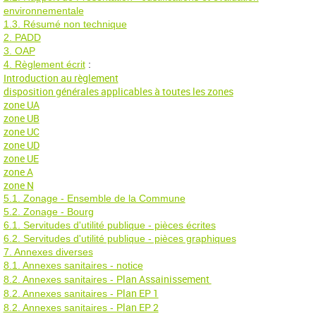
environnementale
1.3. Résumé non technique
2. PADD
3. OAP
4. Règlement écrit
:
Introduction au règlement
disposition générales applicables à toutes les zones
zone UA
zone UB
zone UC
zone UD
zone UE
zone A
zone N
5.1. Zonage - Ensemble de la Commune
5.2. Zonage - Bourg
6.1. Servitudes d'utilité publique - pièces écrites
6.2. Servitudes d'utilité publique - pièces graphiques
7. Annexes diverses
8.1. Annexes sanitaires - notice
lan Assainissement
8.2. Annexes sanitaires - P
lan EP 1
8.2. Annexes sanitaires - P
lan EP 2
8.2. Annexes sanitaires - P