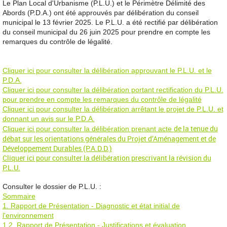
Le Plan Local d'Urbanisme (P.L.U.) et le Périmètre Délimité des
Abords (P.D.A.) ont été approuvés par délibération du conseil
municipal le 13 février 2025. Le P.L.U. a été rectifié par délibération
du conseil municipal du 26 juin 2025 pour prendre en compte les
remarques du contrôle de légalité.
Cliquer ici pour consulter la délibération approuvant le P.L.U. et le
P.D.A.
Cliquer ici pour consulter la délibération portant rectification du P.L.U.
pour prendre en compte les remarques du contrôle de légalité
Cliquer ici pour consulter la délibération arrêtant le projet de P.L.U. et
donnant un avis sur le P.D.A.
de la tenue du
Cliquer ici pour consulter la délibération prenant acte
débat sur les orientations générales du Projet d’Aménagement et de
Développement Durables (P.A.D.D.)
Cliquer ici pour consulter la délibération prescrivant la révision du
P.L.U.
Consulter le dossier de P.L.U. :
Sommaire
1. Rapport de Présentation - Diagnostic et état initial de
l'environnement
1.2. Rapport de Présentation - Justifications et évaluation