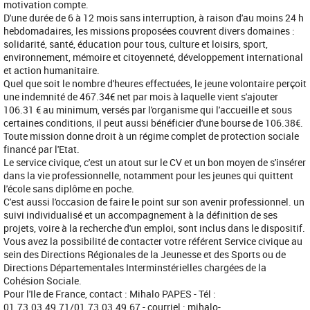
motivation compte.
D'une durée de 6 à 12 mois sans interruption, à raison d'au moins 24 h
hebdomadaires, les missions proposées couvrent divers domaines :
solidarité, santé, éducation pour tous, culture et loisirs, sport,
environnement, mémoire et citoyenneté, développement international
et action humanitaire.
Quel que soit le nombre d'heures effectuées, le jeune volontaire perçoit
une indemnité de 467.34€ net par mois à laquelle vient s'ajouter
106.31 € au minimum, versés par l'organisme qui l'accueille et sous
certaines conditions, il peut aussi bénéficier d'une bourse de 106.38€.
Toute mission donne droit à un régime complet de protection sociale
financé par l'Etat.
Le service civique, c'est un atout sur le CV et un bon moyen de s'insérer
dans la vie professionnelle, notamment pour les jeunes qui quittent
l'école sans diplôme en poche.
C'est aussi l'occasion de faire le point sur son avenir professionnel. un
suivi individualisé et un accompagnement à la définition de ses
projets, voire à la recherche d'un emploi, sont inclus dans le dispositif.
Vous avez la possibilité de contacter votre référent Service civique au
sein des Directions Régionales de la Jeunesse et des Sports ou de
Directions Départementales Interminstérielles chargées de la
Cohésion Sociale.
Pour l'Ile de France, contact : Mihalo PAPES - Tél :
01.73.03.49.71/01.73.03.49.67 - courriel : mihalo-