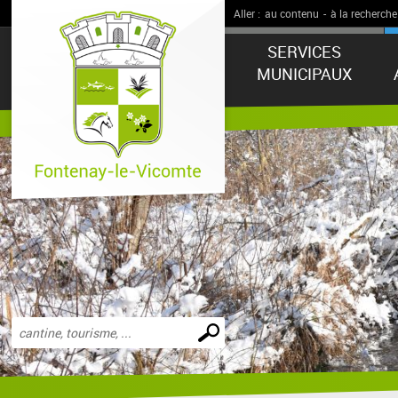
Aller :
au contenu
-
à la recherche
SERVICES
MUNICIPAUX
Effectuer
une
recherche