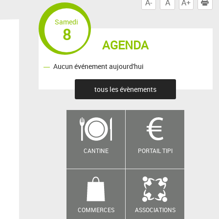
A-
A
A+
I
Samedi
8
AGENDA
Aucun événement aujourd'hui
tous les évènements
CANTINE
PORTAIL TIPI
COMMERCES
ASSOCIATIONS