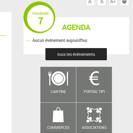
A-
A
A+
I
Vendredi
7
AGENDA
Aucun événement aujourd'hui
tous les évènements
CANTINE
PORTAIL TIPI
COMMERCES
ASSOCIATIONS