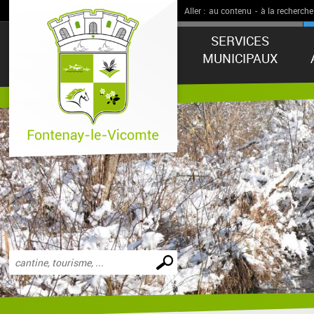
Aller :
au contenu
-
à la recherche
SERVICES
MUNICIPAUX
Effectuer
une
recherche