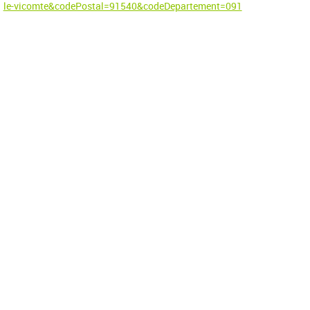
le-vicomte&codePostal=91540&codeDepartement=091