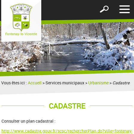
Affic
Afficher
le
le
men
formulaire
de
recherche
Vous êtes ici :
Accueil
> Services municipaux >
Urbanisme
>
Cadastre
CADASTRE
Consulter un plan cadastral :
http://www.cadastre.gouv.fr/scpc/rechercherPlan.do?ville=fontenay-