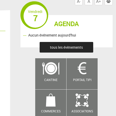
A-
A
A+
I
Vendredi
7
AGENDA
Aucun événement aujourd'hui
tous les évènements
CANTINE
PORTAIL TIPI
COMMERCES
ASSOCIATIONS