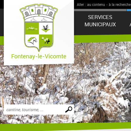
Aller :
au contenu
-
à la recherche
SERVICES
MUNICIPAUX
Effectuer
une
recherche