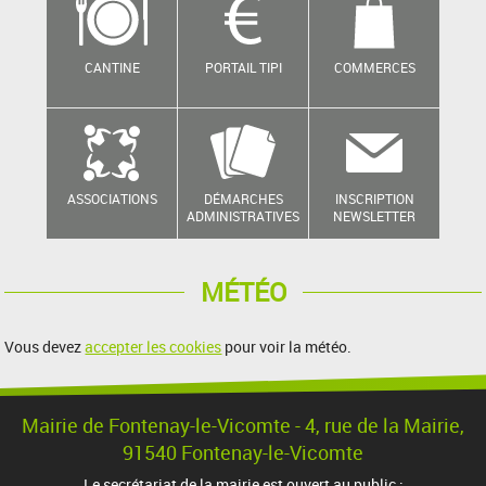
CANTINE
PORTAIL TIPI
COMMERCES
ASSOCIATIONS
DÉMARCHES
INSCRIPTION
ADMINISTRATIVES
NEWSLETTER
MÉTÉO
Vous devez
accepter les cookies
pour voir la météo.
Mairie de Fontenay-le-Vicomte - 4, rue de la Mairie,
91540 Fontenay-le-Vicomte
Le secrétariat de la mairie est ouvert au public :