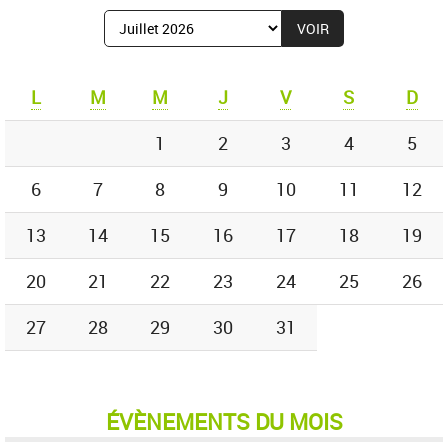
Afficher
le
mois
de
L
M
M
J
V
S
D
:
1
2
3
4
5
6
7
8
9
10
11
12
13
14
15
16
17
18
19
20
21
22
23
24
25
26
27
28
29
30
31
ÉVÈNEMENTS DU MOIS