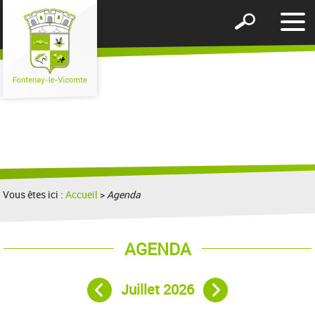
Affic
Afficher
le
le
men
formulaire
de
recherche
Vous êtes ici :
Accueil
>
Agenda
AGENDA
Juillet 2026
Mois précédent
Mois suivant